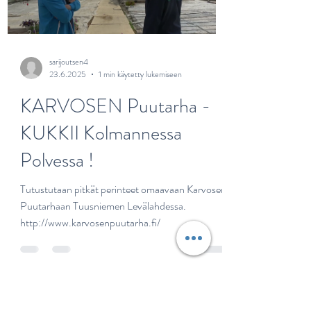
Load video
sarijoutsen4
23.6.2025
1 min käytetty lukemiseen
KARVOSEN Puutarha -
KUKKII Kolmannessa
Polvessa !
Tutustutaan pitkät perinteet omaavaan Karvosen
Puutarhaan Tuusniemen Levälahdessa.
http://www.karvosenpuutarha.fi/