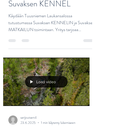
sarijoutsen4
23.6.2025
1 min käytetty lukemiseen
Suvaksen MATKAILU &
Suvaksen KENNEL
Käydään Tuusniemen Laukansalossa
tutustumassa Suvaksen KENNELIN ja Suvaksen
MATKAILUN toimintaan. Yritys tarjoaa
koirahotellitoimintaa...
Load video