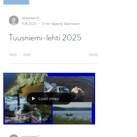
sarijoutsen4
11.8.2025
0 min käytetty lukemiseen
Tuusniemi-lehti 2025
Load video