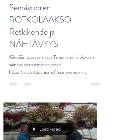
sarijoutsen4
23.6.2025
1 min käytetty lukemiseen
Seinävuoren
ROTKOLAAKSO -
Retkikohde ja
NÄHTÄVYYS
Käydään tutustumassa Tuusniemellä olevaan
seinävuoden rotkolaaksoon.
https://www.tuusniemi.fi/seinavuoren-
rotkolaakso ,...