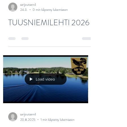
sarijoutsen4
24.3.
0 min käytetty lukemiseen
TUUSNIEMILEHTI 2026
Load video