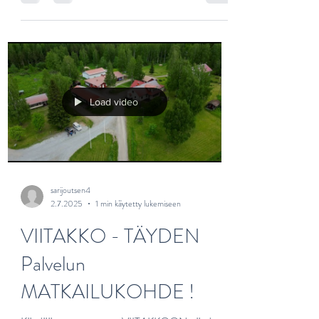
Juojärvelle ajelemaan elinkeinoagentin kanssa,
ekassa osassa kertaillaan Juojärven historiaa ja
kohdataan eläimiä.
Load video
sarijoutsen4
2.7.2025
1 min käytetty lukemiseen
VIITAKKO - TÄYDEN