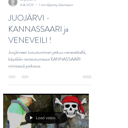
sarijoutsen4
6.8.2025
1 min käytetty lukemiseen
JUOJÄRVI -
KANNASSAARI ja
VENEVEILI !
Juojärveen tutustuminen jatkuu veneretkellä,
käydään rantautumassa KANNASSAARI
nimisessä paikassa.