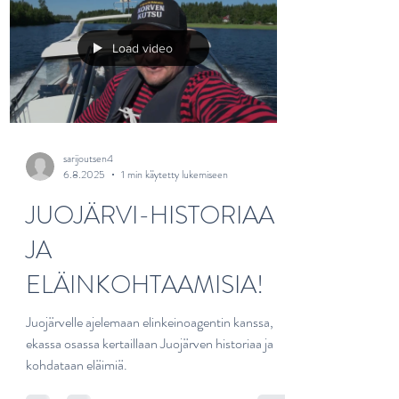
Load video
sarijoutsen4
6.8.2025
1 min käytetty lukemiseen
JUOJÄRVI-HISTORIAA
JA
ELÄINKOHTAAMISIA!