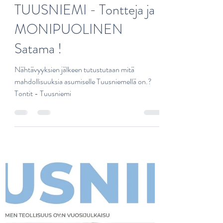
sarijoutsen4
20.8.2025
1 min käytetty lukemiseen
TUUSNIEMI - Tontteja ja
MONIPUOLINEN
Satama !
Nähtävyyksien jälkeen tutustutaan mitä
mahdollisuuksia asumiselle Tuusniemellä on.?
Tontit - Tuusniemi