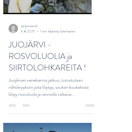
Load video
sarijoutsen4
6.8.2025
1 min käytetty lukemiseen
JUOJÄRVI -
ROSVOLUOLIA ja
SIIRTOLOHKAREITA !
Juojärven venekierros jatkuu, tutustutaan
nähtävyyksiin joita löytyy, soukan koukelosta
lötyy rosvoluola ja rannoilla valtavia...