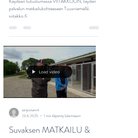
Palvelun
MATKAILUKOHDE !
Käydään tutustumassa VIITAKKOON, täyden
palvelun matkailukohteeseen Tuusniemellä.
viitakko.fi
Load video