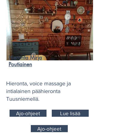
Hieronta Mirja
Poutiainen
Hieronta, voice massage ja
intialainen päähieronta
Tuusniemellä.
Ajo-ohjeet
Lue lisää
Ajo-ohjeet