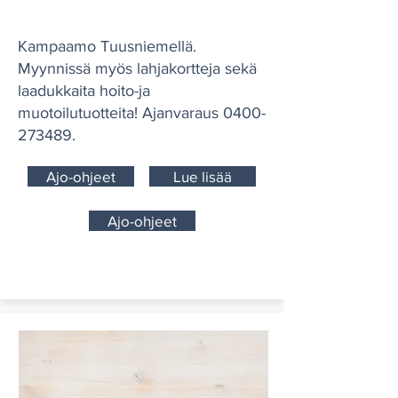
Kampaamo Tuusniemellä.
Myynnissä myös lahjakortteja sekä
laadukkaita hoito-ja
muotoilutuotteita! Ajanvaraus
0400-
273489
.
Ajo-ohjeet
Lue lisää
Ajo-ohjeet