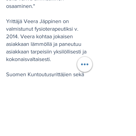
osaaminen."
Yrittäjä Veera Jäppinen on
valmistunut fysioterapeutiksi v.
2014. Veera kohtaa jokaisen
asiakkaan lämmöllä ja paneutuu
asiakkaan tarpeisiin yksilöllisesti ja
kokonaisvaltaisesti.
Suomen Kuntoutusyrittäjien sekä
Suomen Yrittäjien jäsenyritys sekä
Fysi Partners Finland Oy:n
kumppanuusyritys.
Ajo-ohjeet
Lue lisää
Ajo-ohjeet