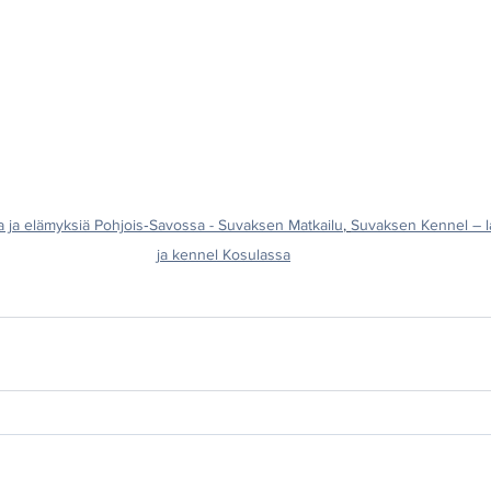
a ja elämyksiä Pohjois‑Savossa - Suvaksen Matkailu
, 
Suvaksen Kennel – la
ja kennel Kosulassa