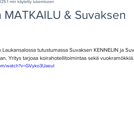
025
1 min käytetty lukemiseen
n MATKAILU & Suvaksen
 Laukansalossa tutustumassa Suvaksen KENNELIN ja Suv
. Yritys tarjoaa koirahotellitoimintaa sekä vuokramökkiä.
com/watch?v=GVyko3UaeuI