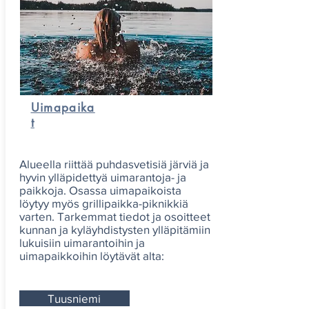
Uimapaika
t
Alueella riittää puhdasvetisiä järviä ja
hyvin ylläpidettyä uimarantoja- ja
paikkoja. Osassa uimapaikoista
löytyy myös grillipaikka-piknikkiä
varten. Tarkemmat tiedot ja osoitteet
kunnan ja kyläyhdistysten ylläpitämiin
lukuisiin uimarantoihin ja
uimapaikkoihin löytävät alta:
Tuusniemi