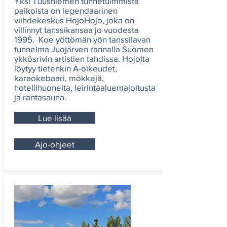
Yksi Tuusniemen tunnetuimmista
paikoista on legendaarinen
viihdekeskus HojoHojo, joka on
villinnyt tanssikansaa jo vuodesta
1995. Koe yöttömän yön tanssilavan
tunnelma Juojärven rannalla Suomen
ykkösrivin artistien tahdissa. Hojolta
löytyy tietenkin A-oikeudet,
karaokebaari, mökkejä,
hotellihuoneita, leirintäaluemajoitusta
ja rantasauna.
Lue lisää
Ajo-ohjeet