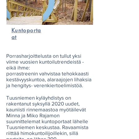
Kuntoporta
at
Porrasharjoittelusta on tullut yksi
viime vuosien kuntoilutrendeistä -
eikä ihme:
porrastreenin vahvistaa tehokkaasti
kestävyyskuntoa, alaraajojen lihaksia
ja hengitys- verenkiertoelimistöä.
Tuusniemen kyläyhdistys on
rakentanut syksyllä 2020 uudet,
kauniisti rinnemaastoa myötäilevät
Minna ja Miko Rajamon
suunnittelemat kuntoportaat lähelle
Tuusniemen keskustaa. Ravaamista
riittää himokuntoilijoillekin, sillä
portaita on lähes 300.