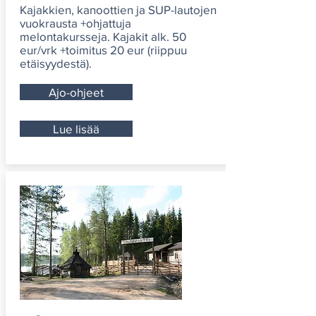
Kajakkien, kanoottien ja SUP-lautojen
vuokrausta +ohjattuja
melontakursseja. Kajakit alk. 50
eur/vrk +toimitus 20 eur (riippuu
etäisyydestä).
Ajo-ohjeet
Lue lisää