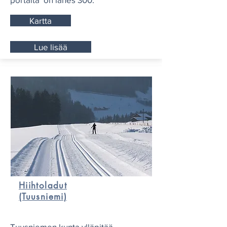
Kartta
Lue lisää
Hiihtoladut
(Tuusniemi)
Tuusniemen kunta ylläpitää