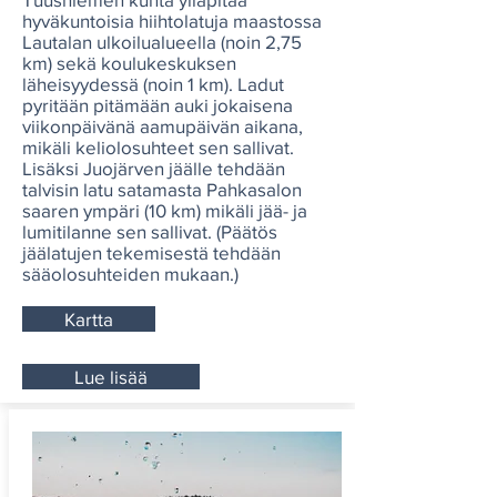
hyväkuntoisia hiihtolatuja maastossa
Lautalan ulkoilualueella (noin 2,75
km) sekä koulukeskuksen
läheisyydessä (noin 1 km). Ladut
pyritään pitämään auki jokaisena
viikonpäivänä aamupäivän aikana,
mikäli keliolosuhteet sen sallivat.
Lisäksi Juojärven jäälle tehdään
talvisin latu satamasta Pahkasalon
saaren ympäri (10 km) mikäli jää- ja
lumitilanne sen sallivat. (Päätös
jäälatujen tekemisestä tehdään
sääolosuhteiden mukaan.)
Kartta
Lue lisää