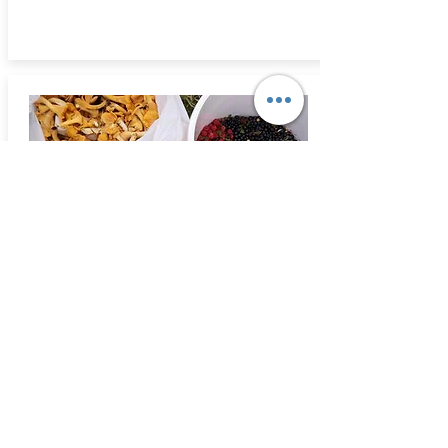
Sienestys
ja
marjastus
Koillis-Savossa marjastamisella ja
sienestämisellä on pitkät perinteet.