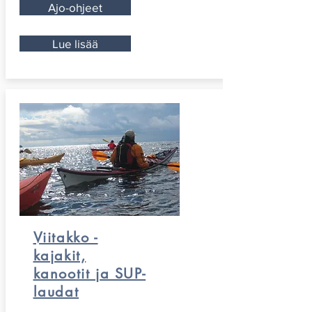
Ajo-ohjeet
Lue lisää
Viitakko -
kajakit,
kanootit ja SUP-
laudat