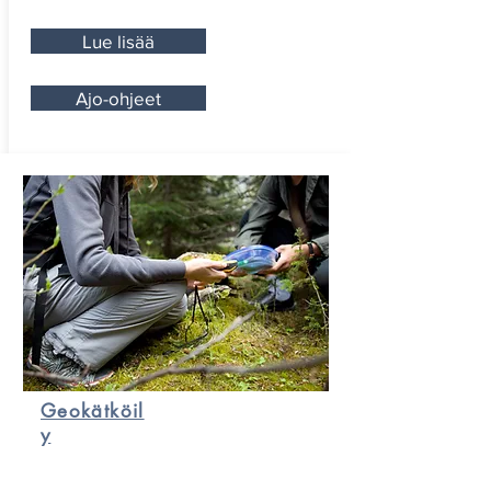
Lue lisää
Ajo-ohjeet
Geokätköil
y