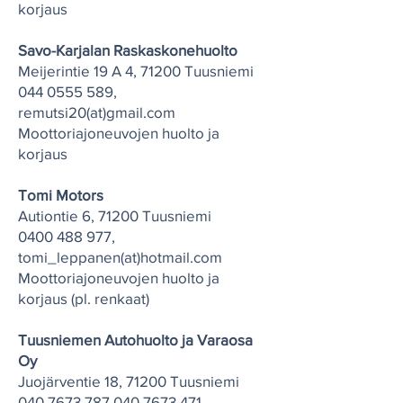
korjaus
Savo-Karjalan Raskaskonehuolto
Meijerintie 19 A 4, 71200 Tuusniemi
044 0555 589
,
remutsi20(at)gmail.com
Moottoriajoneuvojen huolto ja
korjaus
Tomi Motors
Autiontie 6, 71200 Tuusniemi
0400 488 977
,
tomi_leppanen(at)hotmail.com
Moottoriajoneuvojen huolto ja
korjaus (pl. renkaat)
Tuusniemen Autohuolto ja Varaosa
Oy
Juojärventie 18, 71200 Tuusniemi
040 7673 787
,
040 7673 471
,