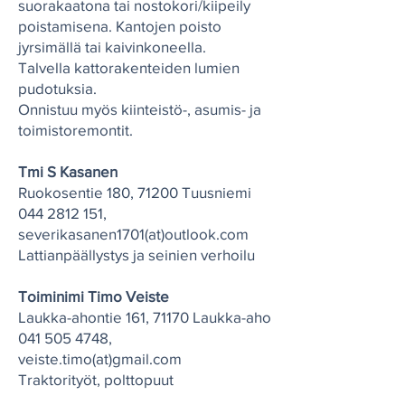
suorakaatona tai nostokori/kiipeily
poistamisena. Kantojen poisto
jyrsimällä tai kaivinkoneella.
Talvella kattorakenteiden lumien
pudotuksia.
Onnistuu myös kiinteistö-, asumis- ja
toimistoremontit.
Tmi S Kasanen
Ruokosentie 180, 71200 Tuusniemi
044 2812 151
,
severikasanen1701(at)outlook.com
Lattianpäällystys ja seinien verhoilu
Toiminimi Timo Veiste
Laukka-ahontie 161, 71170 Laukka-aho
041 505 4748
,
veiste.timo(at)gmail.com
Traktorityöt, polttopuut