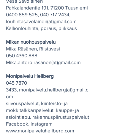
Vesa Savolainen
Pahkalahdentie 191, 71200 Tuusniemi
0400 859 525
,
040 717 2434
,
louhintasavolainen(at)gmail.com
Kallionlouhinta, poraus, piikkaus
Mikan nuohouspalvelu
Mika Räsänen, Riistavesi
050 4360 888
,
Mika.antero.rasanen(at)gmail.com
Monipalvelu Hellberg
045 7870
3433
,
monipalvelu.hellberg(at)gmail.c
om
siivouspalvelut, kiinteistö- ja
mökkitalkkaripalvelut, kauppa- ja
asiointiapu, rakennuspiirustuspalvelut
Facebook, Instagram
www.monipalveluhellberg.com