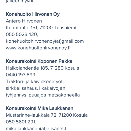
jälleenmyynti
Konehuolto Hirvonen Oy
Antero Hirvonen
Kuopiontie 151, 71200 Tuusniemi
050 5023 420
,
konehuoltohirvonenoy(at)gmail.com
www.konehuoltohirvonenoy.fi
Koneurakointi Koponen Pekka
Halkolahdentie 185, 71280 Kosula
0440 193 899
Traktori- ja kaivinkonetyöt,
sirkkelisahaus, likakaivojen
tyhjennys, puuajoa metsäkoneella
Koneurakointi Mika Laukkanen
Mustarinne-laukkala 72, 71280 Kosula
050 5601 291
,
mika.laukkanen(at)elisanet.fi