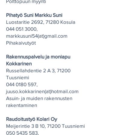
Polttopuun myynti
Pihatyö Suni Markku Suni
Luostaritie 2692, 71280 Kosula
044 051 3000
,
markkusuni54(at)gmail.com
Pihakaivutyöt
Rakennuspalvelu ja moniapu
Kokkarinen
Russellahdentie 2 A 3, 71200
Tuusniemi
044 0180 597
,
juuso.kokkarinen(at)hotmail.com
Asuin- ja muiden rakennusten
rakentaminen
Raudoitustyö Kolari Oy
Meijerintie 3 B 10, 71200 Tuusniemi
050 5435 583
,