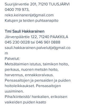
Suurijärventie 201, 71210 TUUSJÄRVI
0400 719 973
,
reko.keinanen(at)gmail.com
Katujen ja teiden puhtaanapito
Tmi Sauli Hakkarainen
Järvenpääntie 122, 71240 PAAKKILA
045 230 0028
tai
046 961 0888
sauli.hakkarainen.palvelut(at)gmail.co
m
Palvelut:
Metsätaimien istutus, taimikon hoito,
perkaus, nuoren metsän hoito,
harvennus, ennakkoraivaus.
Pensasaitojen ja pensaiden ja puiden
hoitoleikkaukset. Pensasaitojen
uusiminen.
Piha/kiinteistö/ hankalien, erikoisen
vaikeiden puiden kaato