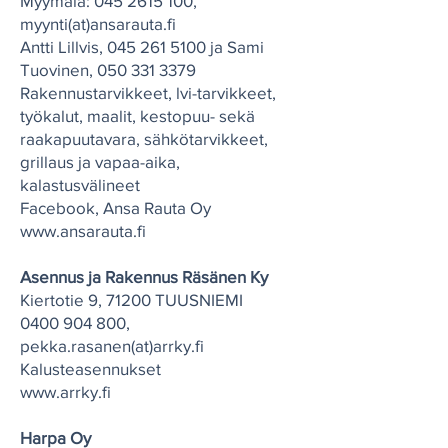
Myymälä:
045 2615 100
,
myynti(at)ansarauta.fi
Antti Lillvis,
045 261 5100
ja Sami
Tuovinen,
050 331 3379
Rakennustarvikkeet, lvi-tarvikkeet,
työkalut, maalit, kestopuu- sekä
raakapuutavara, sähkötarvikkeet,
grillaus ja vapaa-aika,
kalastusvälineet
Facebook, Ansa Rauta Oy
www.ansarauta.fi
Asennus ja Rakennus Räsänen Ky
Kiertotie 9, 71200 TUUSNIEMI
0400 904 800
,
pekka.rasanen(at)arrky.fi
Kalusteasennukset
www.arrky.fi
Harpa Oy