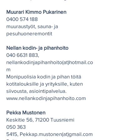
Muurari Kimmo Pukarinen
0400 574 188
muuraustyöt, sauna- ja
pesuhuoneremontit
Nellan kodin- ja pihanhoito
040 6631 883
,
nellankodinjapihanhoito(at)hotmail.co
m
Monipuolisia kodin ja pihan töitä
kotitalouksille ja yrityksille, kuten
siivousta, asiointipalvelua.
www.nellankodinjapihanhoito.com
Pekka Mustonen
Keskitie 56, 71200 Tuusniemi
050 363
5415
,
Pekkap.mustonen(at)gmail.com