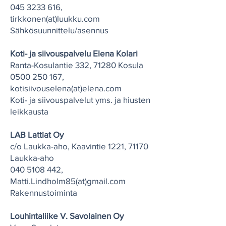
045 3233 616
,
tirkkonen(at)luukku.com
Sähkösuunnittelu/asennus
Koti- ja siivouspalvelu Elena Kolari
Ranta-Kosulantie 332, 71280 Kosula
0500 250 167
,
kotisiivouselena(at)elena.com
Koti- ja siivouspalvelut yms. ja hiusten
leikkausta
LAB Lattiat Oy
c/o Laukka-aho, Kaavintie 1221, 71170
Laukka-aho
040 5108 442
,
Matti.Lindholm85(at)gmail.com
Rakennustoiminta
Louhintaliike V. Savolainen Oy