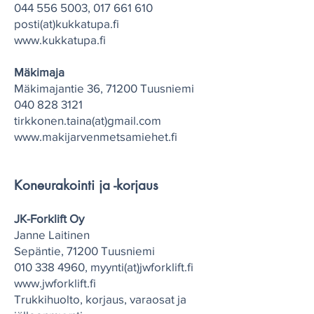
044 556 5003
,
017 661 610
posti(at)kukkatupa.fi
www.kukkatupa.fi
Mäkimaja
Mäkimajantie 36, 71200 Tuusniemi
040 828 3121
tirkkonen.taina(at)gmail.com
www.makijarvenmetsamiehet.fi
Koneurakointi ja -korjaus
JK-Forklift Oy
Janne Laitinen
Sepäntie, 71200 Tuusniemi
010 338 4960
, myynti(at)jwforklift.fi
www.jwforklift.fi
Trukkihuolto, korjaus, varaosat ja