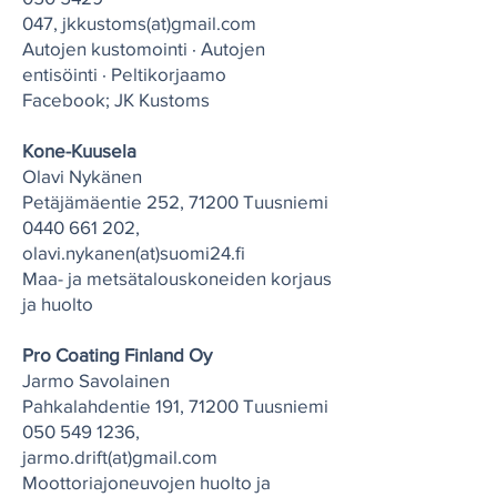
047
,
j
kkustoms(at)gmail.com
Autojen kustomointi · Autojen
entisöinti · Peltikorjaamo
Facebook; JK Kustoms
Kone-Kuusela
Olavi Nykänen
Petäjämäentie 252, 71200 Tuusniemi
0440 661 202
,
olavi.nykanen(at)suomi24.fi
Maa- ja metsätalouskoneiden korjaus
ja huolto
Pro Coating Finland Oy
Jarmo Savolainen
Pahkalahdentie 191, 71200 Tuusniemi
050 549 1236
,
jarmo.drift(at)gmail.com
Moottoriajoneuvojen huolto ja