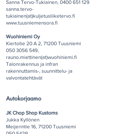
Sanna Tervo-Tukiainen,
0400 651 129
sanna.tervo-
tukiainen(at)kuljetusliiketervo.fi
www.tuusniemensora.fi
Wuohiniemi Oy
Kiertotie 20 A 2, 71200 Tuusniemi
050 3056 549
,
rauno.miettinen(at)wuohiniemi.fi
Talonrakennus ja infran
rakennuttamis-, suunnittelu- ja
valvontatehtävät
Autokorjaamo
JK Chop Shop Kustoms
Jukka Kyllönen
Meijerintie 16, 71200 Tuusniemi
050 5429