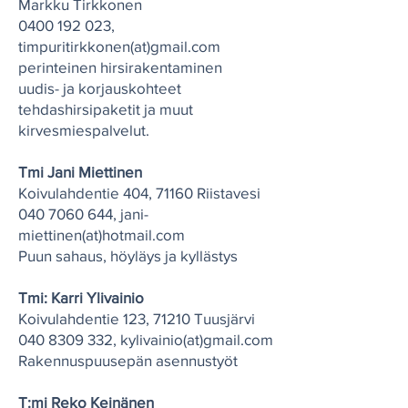
Markku Tirkkonen
0400 192 023
,
timpuritirkkonen(at)gmail.com
perinteinen hirsirakentaminen
uudis- ja korjauskohteet
tehdashirsipaketit ja muut
kirvesmiespalvelut.
Tmi Jani Miettinen
Koivulahdentie 404, 71160 Riistavesi
040 7060 644
, jani-
miettinen(at)hotmail.com
Puun sahaus, höyläys ja kyllästys
Tmi: Karri Ylivainio
Koivulahdentie 123, 71210 Tuusjärvi
040 8309 332
, kylivainio(at)gmail.com
Rakennuspuusepän asennustyöt
T:mi Reko Keinänen