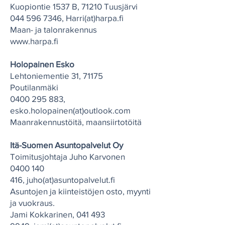
Kuopiontie 1537 B, 71210 Tuusjärvi
044 596 7346
, Harri(at)harpa.fi
Maan- ja talonrakennus
www.harpa.fi
Holopainen Esko
Lehtoniementie 31, 71175
Poutilanmäki
0400 295 883
,
esko.holopainen(at)outlook.com
Maanrakennustöitä, maansiirtotöitä
Itä-Suomen Asuntopalvelut Oy
Toimitusjohtaja Juho Karvonen
0400 140
416
,
j
uho(at)asuntopalvelut.fi
Asuntojen ja kiinteistöjen osto, myynti
ja vuokraus.
Jami Kokkarinen,
041 493