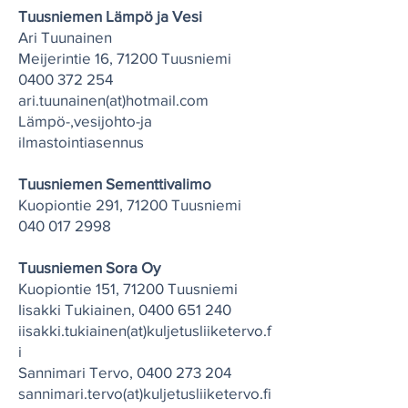
Tuusniemen Lämpö ja Vesi
Ari Tuunainen
Meijerintie 16, 71200 Tuusniemi
0400 372 254
ari.tuunainen(at)hotmail.com
Lämpö-,vesijohto-ja
ilmastointiasennus
Tuusniemen Sementtivalimo
Kuopiontie 291, 71200 Tuusniemi
040 017 2998
Tuusniemen Sora Oy
Kuopiontie 151, 71200 Tuusniemi
Iisakki Tukiainen,
0400 651 240
iisakki.tukiainen(at)kuljetusliiketervo.f
i
Sannimari Tervo,
0400 273 204
sannimari.tervo(at)kuljetusliiketervo.fi