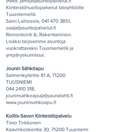
9949
,
j
ami(at)asuntopalvelut.fi
Kiinteistöhuoltopalvelut taloyhtiöille
Tuusniemellä.
Sami Laihosola,
041 470 3851
,
saa(at)asuntopalvelut.fi
Remontointi &; Rakentaminen.
Lisäksi tarjoamme asuntoja
vuokrattavaksi Tuusniemellä ja
ympäryskunnissa.
Jounin Sähköapu
Salmenkyläntie 81 A, 71200
TUUSNIEMI
044 2410 318
,
jouninsahkoapu(at)saunalahti.fi
www.jouninsahkoapu.fi
Koillis-Savon Kiinteistöpalvelu
Timo Tirkkonen
Kaavinkoskentie 30, 71200 Tuusniemi