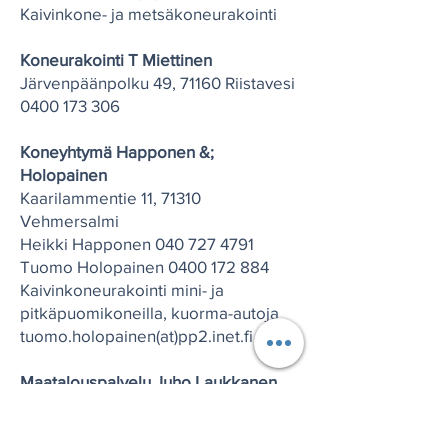
Kaivinkone- ja metsäkoneurakointi
Koneurakointi T Miettinen
Järvenpäänpolku 49, 71160 Riistavesi
0400 173 306
Koneyhtymä Happonen &;
Holopainen
Kaarilammentie 11, 71310
Vehmersalmi
Heikki Happonen
040 727 4791
Tuomo Holopainen
0400 172 884
Kaivinkoneurakointi mini- ja
pitkäpuomikoneilla, kuorma-autoja
tuomo.holopainen(at)pp2.inet.fi
Maatalouspalvelu Juho Laukkanen
Halkolahdentie 195, 71280 Kosula
050 3497 079
,