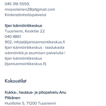
045 316 5559
,
msavolainen28(at)gmail.com
Kiinteistönhoitopalvelut
Iljan Isännöintikeskus
Tuusniemi, Keskitie 22
040 4861
902
,
i
nfo(at)
iljanisannointikeskus.fi
Iljan Isännöintikeskus - laadukasta
isännöintiä ja asumisen palveluita |
Iljan Isännöintikeskus
(iljanisannointikeskus.fi)
Kokoustilat
Kukka-, hautaus- ja pitopalvelu Anu
Pitkänen
Huoltotie 5, 71200 Tuusniemi