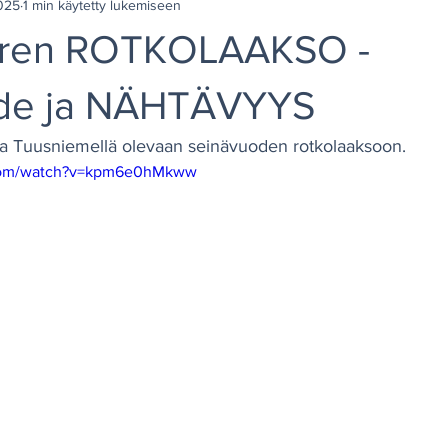
025
1 min käytetty lukemiseen
oren ROTKOLAAKSO -
hde ja NÄHTÄVYYS
a Tuusniemellä olevaan seinävuoden rotkolaaksoon.
.com/watch?v=kpm6e0hMkww