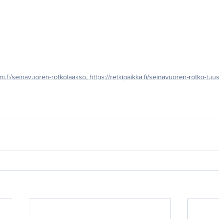
mi.fi/seinavuoren-rotkolaakso
, 
https://retkipaikka.fi/seinavuoren-rotko-tu