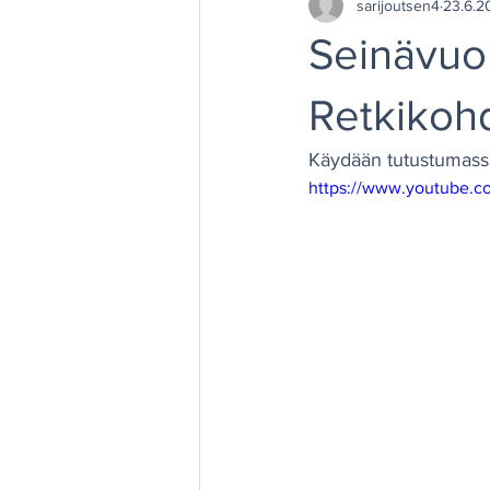
sarijoutsen4
23.6.2
Seinävu
Retkiko
Käydään tutustumass
https://www.youtube