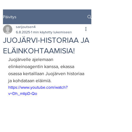
Päivitys
sarijoutsen4
6.8.2025
1 min käytetty lukemiseen
JUOJÄRVI-HISTORIAA JA
ELÄINKOHTAAMISIA!
Juojärvelle ajelemaan 
elinkeinoagentin kanssa, ekassa 
osassa kertaillaan Juojärven historiaa 
ja kohdataan eläimiä.
https://www.youtube.com/watch?
v=Dh_mIipD-Qo