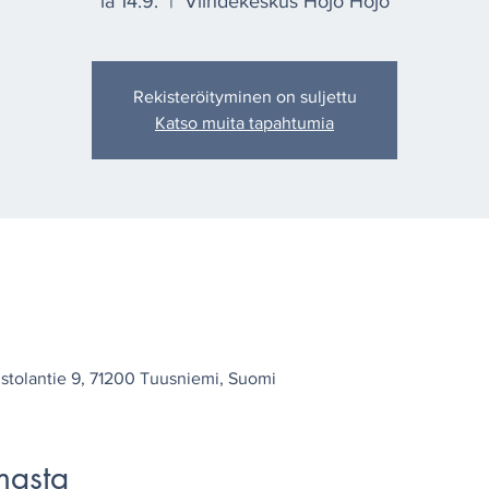
la 14.9.
  |  
Viihdekeskus Hojo Hojo
Rekisteröityminen on suljettu
Katso muita tapahtumia
stolantie 9, 71200 Tuusniemi, Suomi
masta