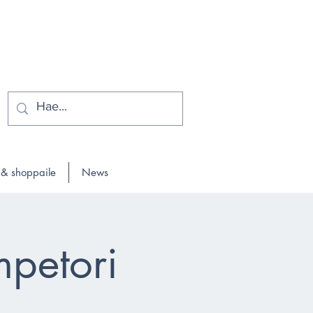
 & shoppaile
News
mpetori