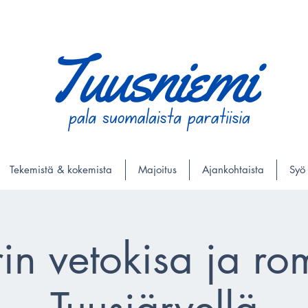
Tekemistä & kokemista
Majoitus
Ajankohtaista
Syö
rin vetokisa ja ro