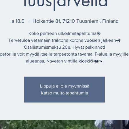
Tuusjärvellä
la 18.6.
  |  
Hoikantie 81, 71210 Tuusniemi, Finland
Koko perheen ulkoilmatapahtuma☀️
Tervetuloa vetämään traktoria korona vuosien jälkeen🚜
Osallistumismaksu 20e. Hyvät palkinnot!
etorilla voit myydä itselle tarpeetonta tavaraa, P-aluella myyjill
alueensa. Navetan vintillä kioski☕️🍩🍡
Lippuja ei ole myynnissä
Katso muita tapahtumia