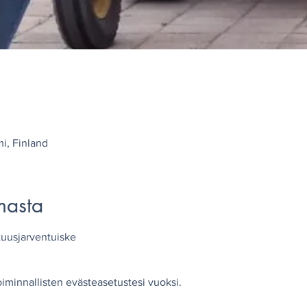
i, Finland
masta
uusjarventuiske
oiminnallisten evästeasetustesi vuoksi.