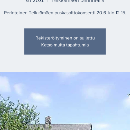
su 20.6.
  |  
Telkkämäen perinnetila
Perinteinen Telkkämäen puskasoittokonsertti 20.6. klo 12-15.
Rekisteröityminen on suljettu
Katso muita tapahtumia