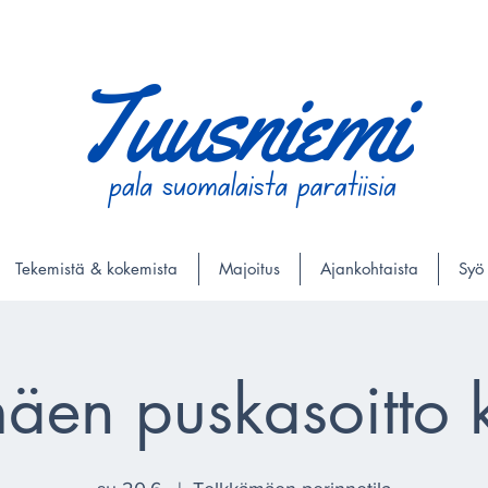
Tekemistä & kokemista
Majoitus
Ajankohtaista
Syö
äen puskasoitto k