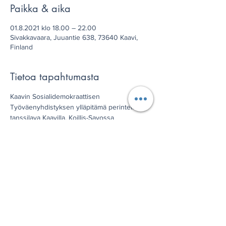
Paikka & aika
01.8.2021 klo 18.00 – 22.00
Sivakkavaara, Juuantie 638, 73640 Kaavi,
Finland
Tietoa tapahtumasta
Kaavin Sosialidemokraattisen 
Työväenyhdistyksen ylläpitämä perinteikäs 
tanssilava Kaavilla, Koillis-Savossa
Jaa tämä tapahtuma