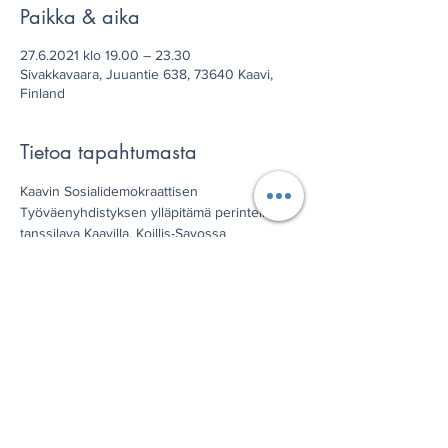
Paikka & aika
27.6.2021 klo 19.00 – 23.30
Sivakkavaara, Juuantie 638, 73640 Kaavi,
Finland
Tietoa tapahtumasta
Kaavin Sosialidemokraattisen 
Työväenyhdistyksen ylläpitämä perinteikäs 
tanssilava Kaavilla, Koillis-Savossa
Jaa tämä tapahtuma