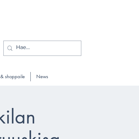
 & shoppaile
News
kilan