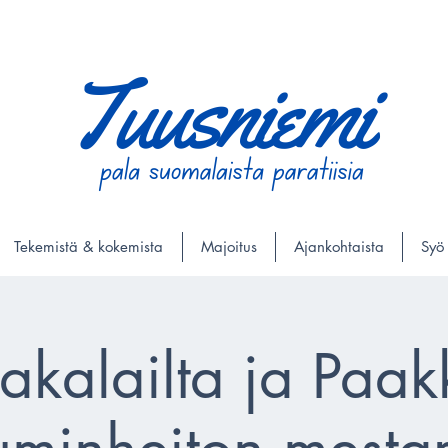
Tekemistä & kokemista
Majoitus
Ajankohtaista
Syö
akalailta ja Paak