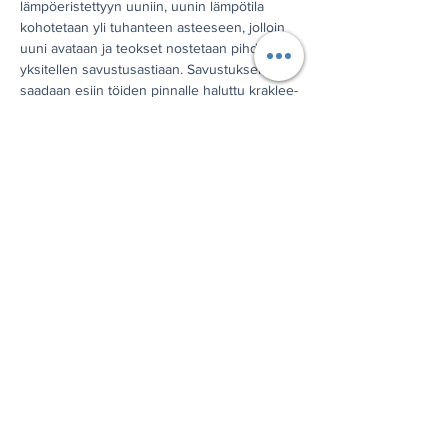
lämpöeristettyyn uuniin, uunin lämpötila 
kohotetaan yli tuhanteen asteeseen, jolloin 
uuni avataan ja teokset nostetaan pihdeillä 
yksitellen savustusastiaan. Savustuksella 
saadaan esiin töiden pinnalle haluttu kraklee-
kuviointi. Savustusastiasta työt siirretään 
veteen, jossa prosessi keskeytyy, työt 
jäähtyvät ja sen jälkeen pestään upeat 
valmiit teokset tuhkan keskeltä esiin. Kurssin 
toisena opettajana toimii rakupolton osalta 
Mari Kaija.
Jaa tämä tapahtuma