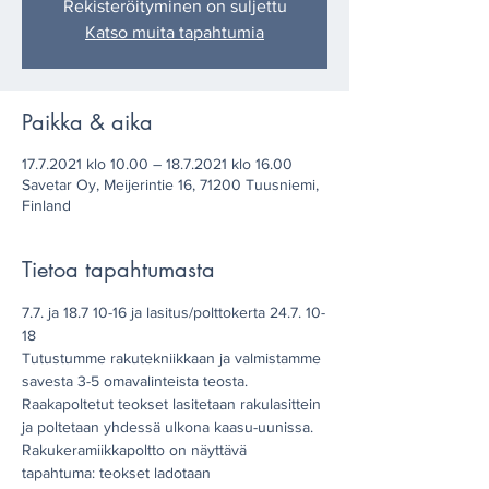
Rekisteröityminen on suljettu
Katso muita tapahtumia
Paikka & aika
17.7.2021 klo 10.00 – 18.7.2021 klo 16.00
Savetar Oy, Meijerintie 16, 71200 Tuusniemi,
Finland
Tietoa tapahtumasta
7.7. ja 18.7 10-16 ja lasitus/polttokerta 24.7. 10-
18

Tutustumme rakutekniikkaan ja valmistamme 
savesta 3-5 omavalinteista teosta. 
Raakapoltetut teokset lasitetaan rakulasittein 
ja poltetaan yhdessä ulkona kaasu-uunissa.
Rakukeramiikkapoltto on näyttävä 
tapahtuma: teokset ladotaan 