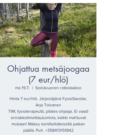
Ohjattua metsäjoogaa
(7 eur/hlö)
ma 19.7.
  |  
Seinävuoren rotkolaakso
Hinta 7 eur/hlö. Järjestäjänä FysioSavotar,
Arja Toivanen
TtM, fysioterapeutti, pilates-ohjaaja. Ei vaadi
ennakkoilmoittautumista, kaikki mahtuvat
mukaan! Maksu kortilla/käteisellä paikan
päällä. Puh. +358413151842