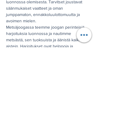
luonnossa olemisesta. Tarvitset joustavat 
säänmukaiset vaatteet ja oman 
jumppamaton, ennakkoluulottomuutta ja 
avoimen mielen.
Metsäjoogassa teemme joogan perinteisiä 
harjoituksia luonnossa ja nautimme 
metsästä, sen tuoksuista ja äänistä kaikin 
aistein. Harjoitukset ovat helppoja ja 
lempeitä, niiden tekeminen luonnon 
helmassa auttaa sinua rentoutumaan ja 
vapautumaan. Metsä opettaa kärsivällisyyttä 
ja ymmärrystä siitä, että kaikki tapahtuu 
aikanaan, omassa syklissään.
Järjestetään Seinävuoren rotkolaaksossa 
kesäisin, tilauksesta myös muualla.
Jaa tämä tapahtuma