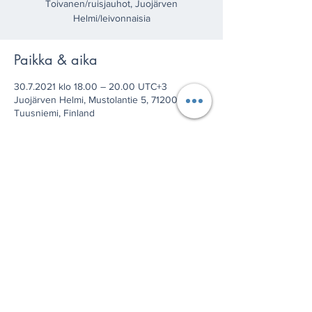
Toivanen/ruisjauhot, Juojärven
Helmi/leivonnaisia
Paikka & aika
30.7.2021 klo 18.00 – 20.00 UTC+3
Juojärven Helmi, Mustolantie 5, 71200
Tuusniemi, Finland
Jaa tämä tapahtuma