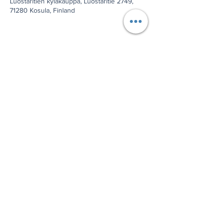
Luostaritien kyläkauppa, Luostaritie 2749,
71280 Kosula, Finland
Jaa tämä tapahtuma