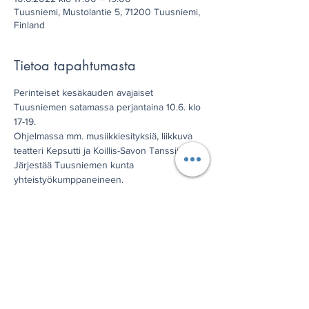
Tuusniemi, Mustolantie 5, 71200 Tuusniemi,
Finland
Tietoa tapahtumasta
Perinteiset kesäkauden avajaiset 
Tuusniemen satamassa perjantaina 10.6. klo 
17-19.

Ohjelmassa mm. musiikkiesityksiä, liikkuva 
teatteri Kepsutti ja Koillis-Savon Tanssijat.

Järjestää Tuusniemen kunta 
yhteistyökumppaneineen.

Lämpimästi tervetuloa!
Jaa tämä tapahtuma