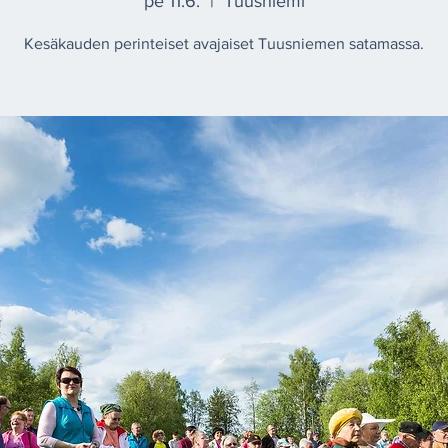
pe 11.6.
  |  
Tuusniemi
Kesäkauden perinteiset avajaiset Tuusniemen satamassa.