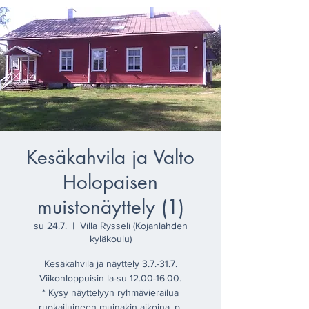
Kesäkahvila ja Valto
Holopaisen
muistonäyttely (1)
su 24.7.
  |  
Villa Rysseli (Kojanlahden
kyläkoulu)
Kesäkahvila ja näyttely 3.7.-31.7.
Viikonloppuisin la-su 12.00-16.00.
* Kysy näyttelyyn ryhmävierailua
ruokailuineen muinakin aikoina, p.