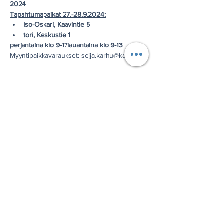
2024
Tapahtumapaikat 27.-28.9.2024:
Iso-Oskari, Kaavintie 5
tori, Keskustie 1
perjantaina klo 9-17
lauantaina klo 9-13
Myyntipaikkavaraukset: seija.karhu@kaavi.fi
Jaa tämä tapahtuma