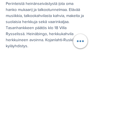
Perinteistä heinänseivästystä (ota oma 
hanko mukaan) ja talkootunnelmaa. Elävää 
musiikkia, talkookahvilasta kahvia, makeita ja 
suolaisia herkkuja sekä vaarinkaljaa. 
Tasanhankkeen päätös klo 18 Villa 
Rysselissä. Heinäbingo, herkkukahvila 
herkkuineen avoinna. Kojanlahti-Ruskila 
kyläyhdistys.
Jaa tämä tapahtuma