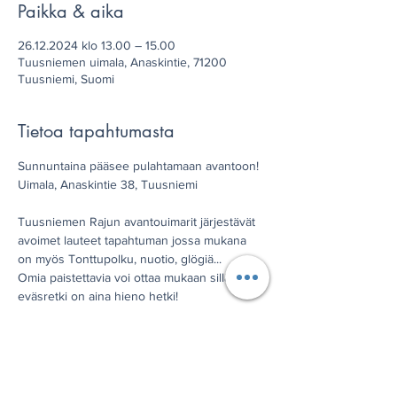
Paikka & aika
26.12.2024 klo 13.00 – 15.00
Tuusniemen uimala, Anaskintie, 71200
Tuusniemi, Suomi
Tietoa tapahtumasta
Sunnuntaina pääsee pulahtamaan avantoon!
Uimala, Anaskintie 38, Tuusniemi
Tuusniemen Rajun avantouimarit järjestävät 
avoimet lauteet tapahtuman jossa mukana 
on myös Tonttupolku, nuotio, glögiä...
Omia paistettavia voi ottaa mukaan sillä 
eväsretki on aina hieno hetki!
Tervetuloa! t: Tuusniemen Raju ja vapaa-
aikatoimi