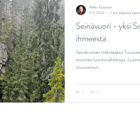
Mikko Koistinen
5.11.2020
2 min käytetty luke
Seinävuori - yksi 
ihmeestä
Seinävuoren rotkolaakso Tuusnie
arvoinen luontonähtävyys. Luont
muovannut...