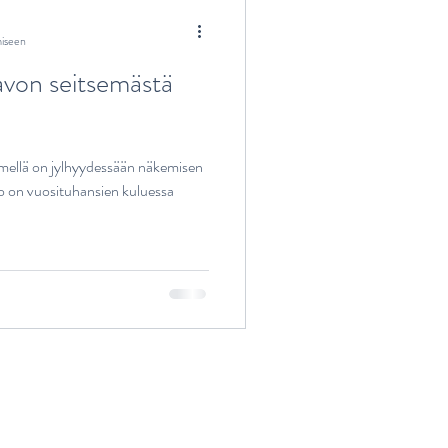
miseen
Savon seitsemästä
mellä on jylhyydessään näkemisen
o on vuosituhansien kuluessa