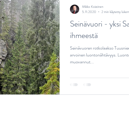
Mikko Koistinen
5.11.2020
2 min käytetty luke
Seinävuori - yksi 
ihmeestä
Seinävuoren rotkolaakso Tuusnie
arvoinen luontonähtävyys. Luont
muovannut...