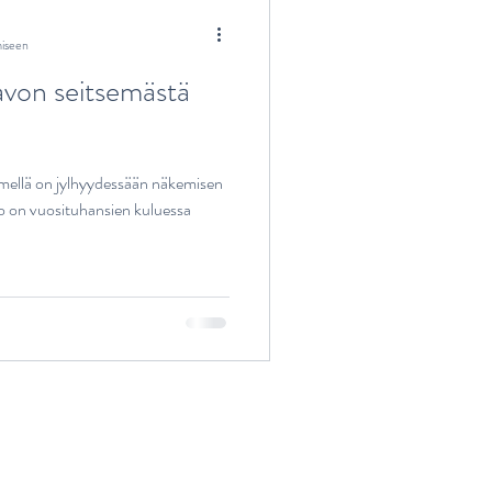
miseen
Savon seitsemästä
mellä on jylhyydessään näkemisen
o on vuosituhansien kuluessa